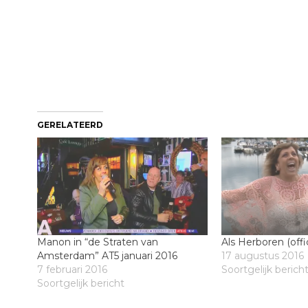
GERELATEERD
Manon in “de Straten van
Als Herboren (offic
Amsterdam” AT5 januari 2016
17 augustus 2016
7 februari 2016
Soortgelijk berich
Soortgelijk bericht