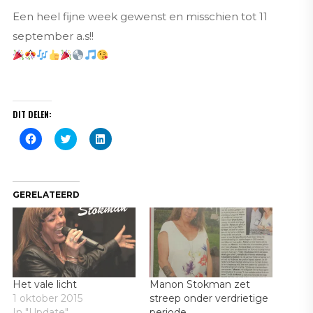
Een heel fijne week gewenst en misschien tot 11
september a.s!!
DIT DELEN:
Klik
Klik
Klik
om
om
om
te
te
op
delen
delen
LinkedIn
op
met
te
Facebook
Twitter
delen
(Wordt
(Wordt
(Wordt
GERELATEERD
in
in
in
een
een
een
nieuw
nieuw
nieuw
venster
venster
venster
geopend)
geopend)
geopend)
Het vale licht
Manon Stokman zet
1 oktober 2015
streep onder verdrietige
In "Update"
periode