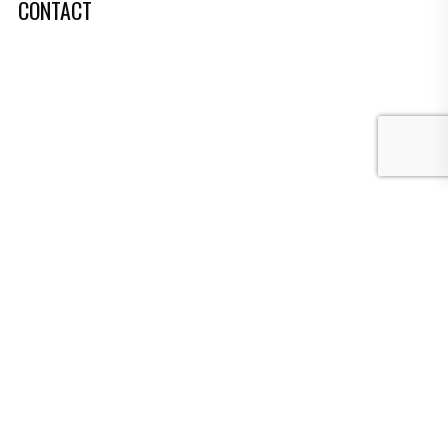
CONTACT
Toccatastraat 53,
1312 TK Almere
06 5466 2945
info@picobelloproductions.nl