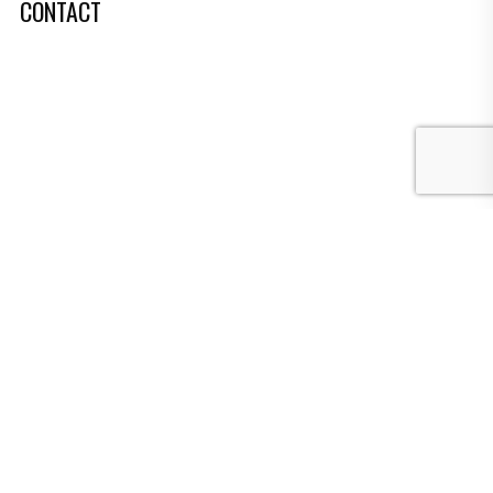
CONTACT
Toccatastraat 53,
1312 TK Almere
06 5466 2945
info@picobelloproductions.nl